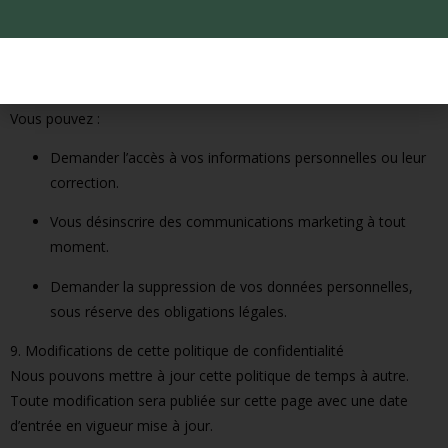
Notre site web peut contenir des liens vers des sites tiers. Nous
ne sommes pas responsables de leurs pratiques en matière de
confidentialité et vous encourageons à consulter leurs politiques.
8. Vos droits et choix
Vous pouvez :
Demander l’accès à vos informations personnelles ou leur
correction.
Vous désinscrire des communications marketing à tout
moment.
Demander la suppression de vos données personnelles,
sous réserve des obligations légales.
9. Modifications de cette politique de confidentialité
Nous pouvons mettre à jour cette politique de temps à autre.
Toute modification sera publiée sur cette page avec une date
d’entrée en vigueur mise à jour.