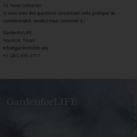
10. Nous contacter
Si vous avez des questions concernant cette politique de
confidentialité, veuillez nous contacter à :
GardenforLIFE
Houston, Texas
info@gardenforlife.site
+1 (281) 650-2717
c
GardenforLIFE
l
t
e
l