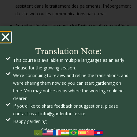
assistent dans le traitement des paiements, l’hébergement
du site web ou les communications par e-mail.
Autorités légales : lorsque la loi l’exige ou afin de protéger
nos droits légaux.
5. Cookies et technologies de suivi
Translation Note:
Nous utilisons des cookies et des technologies de suivi similaires
This course is available in multiple languages as an early
afin d’améliorer l’expérience utilisateur.
release for the growing season.
Vous pouvez ajuster les paramètres de votre navigateur pour
We’re continuing to review and refine the translations, and
désactiver les cookies ; toutefois, certaines fonctionnalités du site
we’re sharing them now so you can start gardening on
web peuvent ne pas fonctionner correctement.
time. You may notice areas where the wording could be
6. Sécurité des données
clearer.
Nous mettons en œuvre des mesures de sécurité appropriées
If you’d like to share feedback or suggestions, please
pour protéger vos informations personnelles.Cependant, aucune
contact us at info@gardenforlife.site.
méthode de transmission sur Internet n’est sécurisée à 100 %.
Happy gardening!
Select language to continue
7. Liens vers des sites tiers