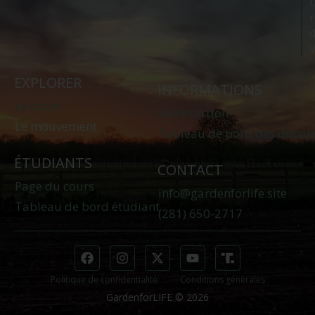
r
V
EXPLORER
INFORMATIONS
Le cours
Faire un don
Le mouvement
Tableau de bord des donat
ÉTUDIANTS
CONTACT
Page du cours
info@gardenforlife.site
Tableau de bord étudiant
(281) 650-2717
Politique de confidentialité
Conditions générales
GardenforLIFE © 2026