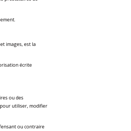
iement.
et images, est la
risation écrite
ires ou des
our utiliser, modifier
fensant ou contraire