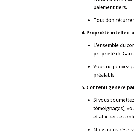
paiement tiers.
Tout don récurren
4. Propriété intellect
L’ensemble du cont
propriété de Gardè
Vous ne pouvez pa
préalable.
5. Contenu généré par 
Si vous soumettez
témoignages), vous
et afficher ce con
Nous nous réservo