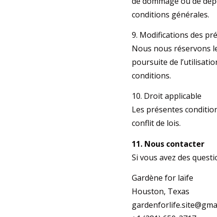
de dommage ou de dépens
conditions générales.
9. Modifications des pr
Nous nous réservons le
poursuite de l’utilisati
conditions.
10. Droit applicable
Les présentes condition
conflit de lois.
11. Nous contacter
Si vous avez des questi
Gardène for laïfe
Houston, Texas
gardenforlife.site@gma