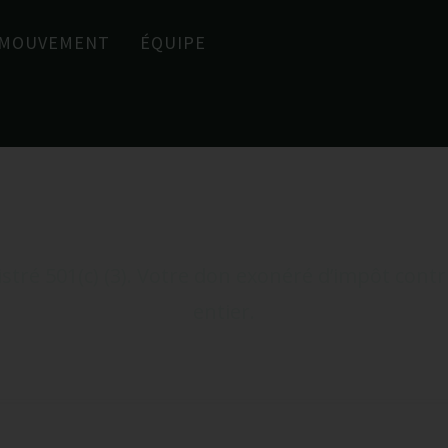
MOUVEMENT
ÉQUIPE
au De Bord Des Don
tré 501(c) (3). Votre don exonéré d’impôt cont
entier.