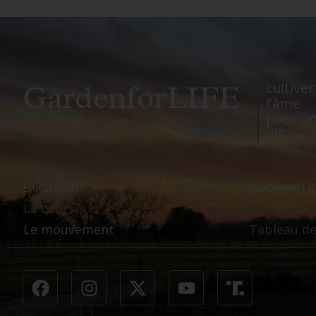
GardenforLIFE
cultiver
l'âme
pour un
VIE
EXPLORER
INFORMATI
Le cours
Faire un d
Le mouvement
Tableau de