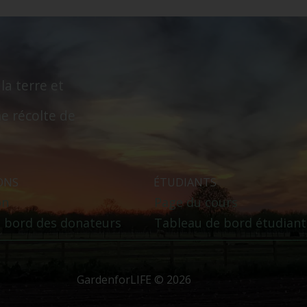
 la terre et
e récolte de
ONS
ÉTUDIANTS
on
Page du cours
 bord des donateurs
Tableau de bord étudiant
GardenforLIFE © 2026