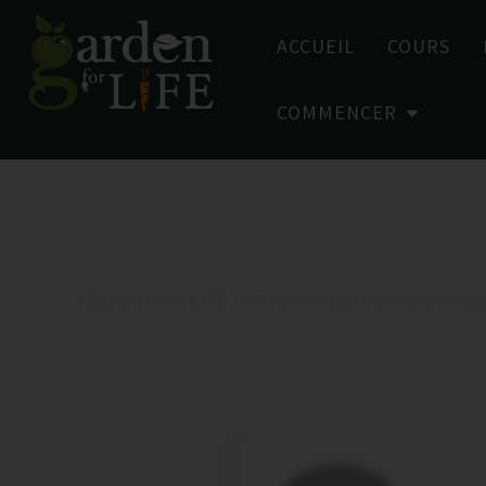
ACCUEIL
COURS
COMMENCER
Table
GardenforLIFE est un organisme enregis