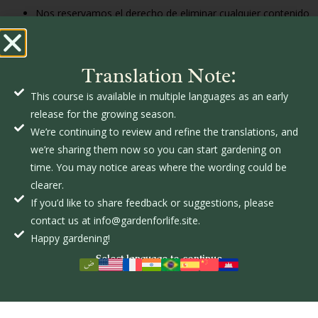
Nos reservamos el derecho de eliminar cualquier contenido
que sea inapropiado, ofensivo o que infrinja estos
Términos y Condiciones.
Translation Note:
6. Enlaces a Terceros
This course is available in multiple languages as an early
Nuestro sitio web puede contener enlaces a sitios de
release for the growing season.
terceros. No somos responsables de su contenido,
We’re continuing to review and refine the translations, and
políticas de privacidad ni prácticas.
we’re sharing them now so you can start gardening on
time. You may notice areas where the wording could be
El uso de sitios de terceros se realiza bajo su propio riesgo.
clearer.
7. Limitación de Responsabilidad
If you’d like to share feedback or suggestions, please
contact us at info@gardenforlife.site.
No ofrecemos garantías sobre la exactitud o fiabilidad del
Happy gardening!
contenido del sitio web.
Select language to continue
No seremos responsables por daños directos, indirectos o
incidentales que resulten del uso de nuestro sitio web.
8. Indemnización