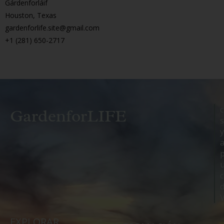
Gárdenforláif
Houston, Texas
gardenforlife.site@gmail.com
+1 (281) 650-2717
c
GardenforLIFE
y
EXPLORAR