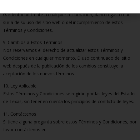
Usted acepta indemnizar y eximir de responsabilidad a
Gárdenforláif frente a cualquier reclamación, daño o gasto que
surja de su uso del sitio web o del incumplimiento de estos
Términos y Condiciones.
9. Cambios a Estos Términos
Nos reservamos el derecho de actualizar estos Términos y
Condiciones en cualquier momento. El uso continuado del sitio
web después de la publicación de los cambios constituye la
aceptación de los nuevos términos.
10. Ley Aplicable
Estos Términos y Condiciones se regirán por las leyes del Estado
de Texas, sin tener en cuenta los principios de conflicto de leyes.
11. Contáctenos
Si tiene alguna pregunta sobre estos Términos y Condiciones, por
favor contáctenos en: