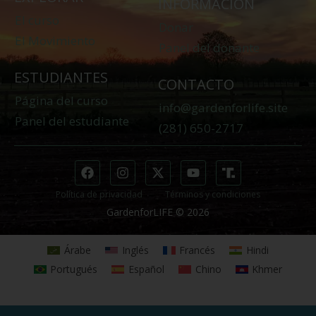
INFORMACIÓN
El curso
Donar
El Movimiento
Panel del donante
ESTUDIANTES
CONTACTO
Página del curso
info@gardenforlife.site
Panel del estudiante
(281) 650-2717
Política de privacidad
Términos y condiciones
GardenforLIFE © 2026
Árabe
Inglés
Francés
Hindi
Portugués
Español
Chino
Khmer