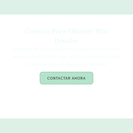
Conecta Para Obtener Más
Detalles
GardenforLIFE es una colaboración de personas de todo el
mundo. Nos encantaría saber de ti por correo electrónico
o redes sociales. (se respeta la privacidad)
CONTACTAR AHORA