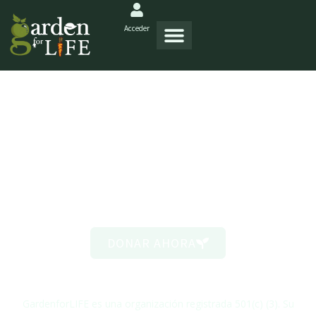
Acceder
Cultivemos VIDA
Juntos
DONAR AHORA
GardenforLIFE es una organización registrada 501(c) (3). Su