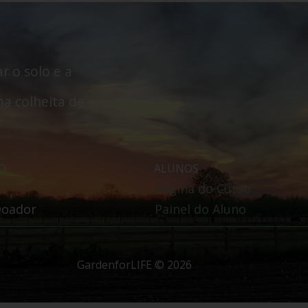
ar o solo e a
a colheita de
O
ALUNOS
Página do Curso
Doador
Painel do Aluno
GardenforLIFE © 2026