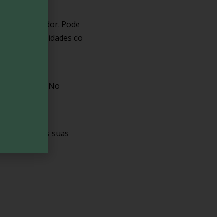
ia do utilizador. Pode
umas funcionalidades do
es pessoais. No
onsáveis pelas suas