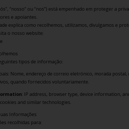
nós”, “nosso” ou “nos”) está empenhado em proteger a priva
ores e apoiantes.
idade explica como recolhemos, utilizamos, divulgamos e pr
ita o nosso website:
te
colhemos
guintes tipos de informação:
ais: Nome, endereço de correio eletrónico, morada postal,
ivos, quando fornecidos voluntariamente.
formation
: IP address, browser type, device information, an
cookies and similar technologies.
Suas Informações
es recolhidas para: