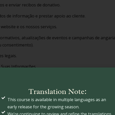
os e enviar recibos de donativo.
os de informação e prestar apoio ao cliente.
website e os nossos serviços.
nformativos, atualizações de eventos e campanhas de angari
eu consentimento).
s legais.
s Suas Informações
s nem alugamos as suas informações pessoais. No entanto
Translation Note:
rviços: Fornecedores terceiros que auxiliam no processam
site ou comunicações por correio eletrónico.
This course is available in multiple languages as an
early release for the growing season.
: Quando exigido por lei ou para proteger os nossos direito
We’re continuing to review and refine the translations,