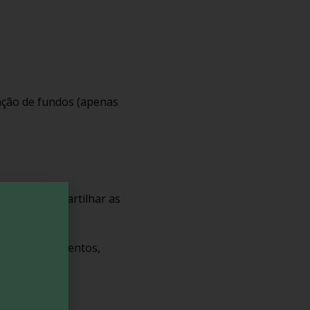
ação de fundos (apenas
, podemos partilhar as
ento de pagamentos,
s legais.