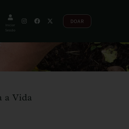
DOAR
Iniciar
Sessão
e
a a Vida