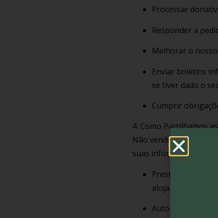
Processar donativ
Responder a pedid
Melhorar o nosso 
Enviar boletins i
se tiver dado o s
Cumprir obrigaçõe
4. Como Partilhamos a
Não vendemos, trocamo
suas informações com:
Prestadores de Se
alojamento do web
Autoridades Legais