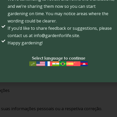
s de Rastreio
and we’re sharing them now so you can start
cnologias de rastreio semelhantes para melhorar a experiênc
gardening on time. You may notice areas where the
o seu navegador para desativar os cookies; no entanto, alg
wording could be clearer.
uncionar corretamente.
If you’d like to share feedback or suggestions, please
contact us at info@gardenforlife.site.
s
Happy gardening!
 de segurança adequadas para proteger as suas informaçõ
 de transmissão pela Internet é 100 % seguro.
Select language to continue
onter ligações para websites de terceiros. Não somos resp
 e recomendamos que consulte as respetivas políticas.
pções
s suas informações pessoais ou a respetiva correção.