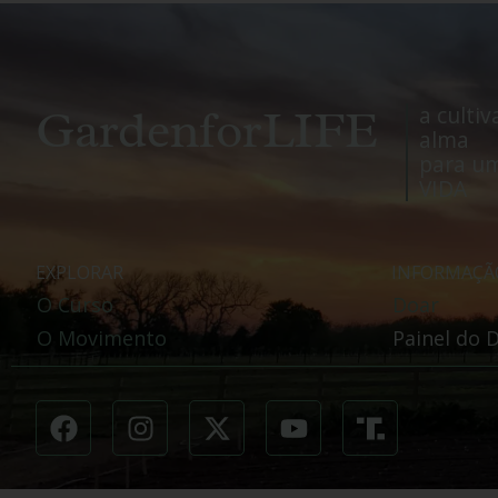
GardenforLIFE
a cultiv
alma
para um
VIDA
EXPLORAR
INFORMAÇÃ
O Curso
Doar
O Movimento
Painel do 