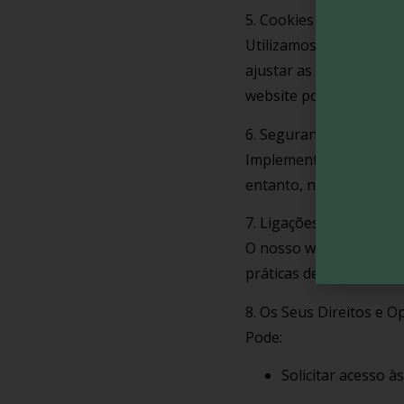
5. Cookies e Tecnologia
Utilizamos cookies e te
ajustar as definições d
website poderão não f
6. Segurança dos Dado
Implementamos medidas
entanto, nenhum método
7. Ligações a Terceiros
O nosso website pode c
práticas de privacidade
8. Os Seus Direitos e O
Pode:
Solicitar acesso à