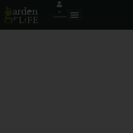
Se
Connecter
Confirmation De
Don
GardenforLIFE est un organisme enregistré 501(c) (3). Votre
don exonéré d’impôt contribue à promouvoir la VIE dans le
monde entier.