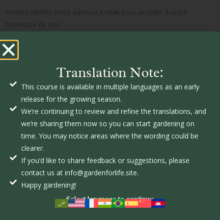
Veuillez vérifier votre adresse e-mail pour accéder à votre
historique de don.
E-mail du don :
Translation Note:
This course is available in multiple languages as an early
release for the growing season.
We’re continuing to review and refine the translations, and
we’re sharing them now so you can start gardening on
time. You may notice areas where the wording could be
c
GardenforLIFE
l
clearer.
t
If you’d like to share feedback or suggestions, please
e
contact us at info@gardenforlife.site.
l
Happy gardening!
Select language to continue
r