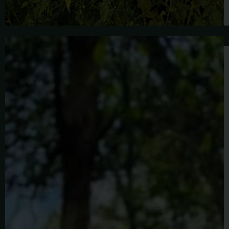
布
里
特
妮
·
黑
尔