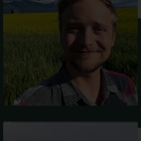
·
范
德
梅
特
芭
芭