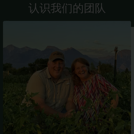
认识我们的团队
弗
雷
德
·
比
林
斯