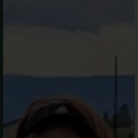
拉
·
比
林
斯