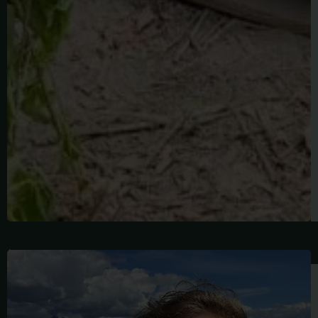
迈
克
尔