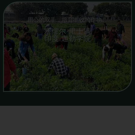
用心的双手，培育丰收的作物。
塞缪尔·里士满
印度 迦勒学院
播下一粒种子，看见丰硕