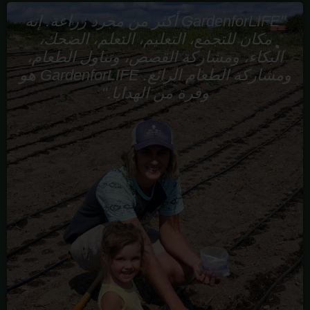
"GardenforLIFE أكثر من مجرد زراعة. إنه
مكان للتجمع، التعليم، التعلم، الضحك،
البكاء، ومشاركة القصص، وتناول الطعام،
ومشاركة الطعام الرائع. GardenforLIFE هو
وفرة من الهدايا."