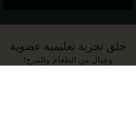
خلق تجربة تعليمية عضوية
وجبال من الطعام والمرح!
كيف يعمل
يوفر GfL أدوات تدريب شاملة ومواد موارد لتنظيم المواد،
ومصادر المواد، والجداول الزمنية لزراعة طعامك وقيم قلبك
بنجاح للحياة.