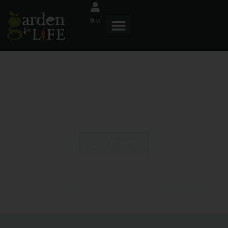
登录
一起培育生命
立即捐赠
格登福生命是一家注册的 501(c)(3) 免税组织，您的捐赠将帮助在
全球推广生命事业。