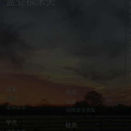
盖登福来夫
探索
信息
课程
捐赠
这场运动
捐赠者仪表板
学生
联系