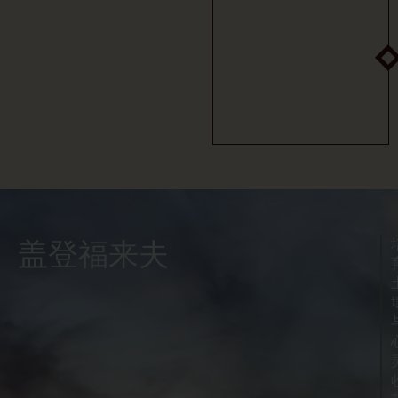
盖登福来夫