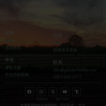
探索
信息
课程
捐赠
这场运动
捐赠者仪表板
学生
联系
课程页面
info@gardenforlife.site
学生控制面板
(281) 650-2717
隐私政策
条款与条件
如果希望加中文说明版权，可以写成： 2026