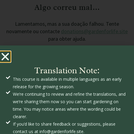
Algo correu mal...
Lamentamos, mas a sua doação falhou. Tente
novamente ou contacte
donations@gardenforlife.site
para obter ajuda.
Translation Note:
This course is available in multiple languages as an early
release for the growing season.
We’re continuing to review and refine the translations, and
we’re sharing them now so you can start gardening on
time. You may notice areas where the wording could be
clearer.
GardenforLIFE
If you’d like to share feedback or suggestions, please
c
contact us at info@gardenforlife.site.