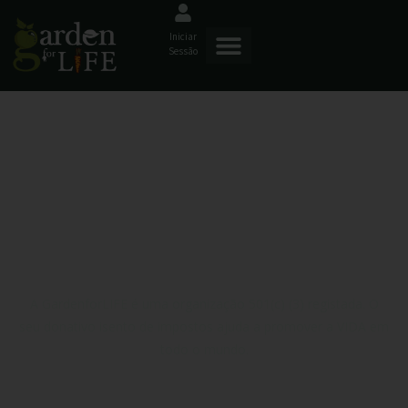
Iniciar
Sessão
Cultivar A VIDA
Em Conjunto
A GardenforLIFE é uma organização 501(c) (3) registada. O
seu donativo isento de impostos ajuda a promover a VIDA em
todo o mundo.