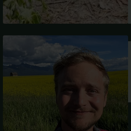
माइकल
वैंडरमेट