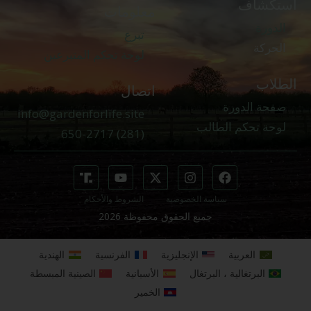
استكشاف
معلومات
الدورة
تبرع
الحركة
لوحة تحكم المتبرعين
الطلاب
اتصال
صفحة الدورة
info@gardenforlife.site
لوحة تحكم الطالب
(281) 650-2717
سياسة الخصوصية
الشروط والأحكام
جميع الحقوق محفوظة 2026
العربية
الإنجليزية
الفرنسية
الهندية
البرتغالية ، البرتغال
الأسبانية
الصينية المبسطة
الخمير