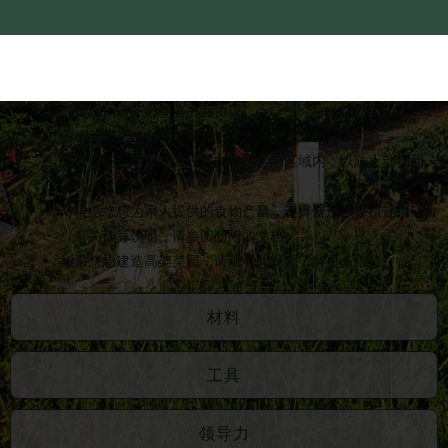
择一个每天至少有 6 小时直射阳光的地点。
如果您没有自有土地，请询问值得信赖的朋友，是否可以支
付一定费用或以农产品分成的方式，在他们的土地上建立您
的菜园。请务必签署书面协议。
请将菜园选址在尽可能靠近淡水源的地方。
如有可能，请将花园设置在有围栏的区域内，以防止动物和
害兽进入。
请根据您想为家人提供的食物产量，选择合适的种植规模。
（有关计算说明，请参阅随附的文档）
如果您想建造高架菜园，请观看此视频了解更多信息。
材料
工具
领导力