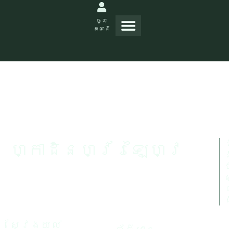
ចូល
គណនី
ដ
ហ្កាដិនហ្វ័រឡៃហ្វ
ស្វែងយល់