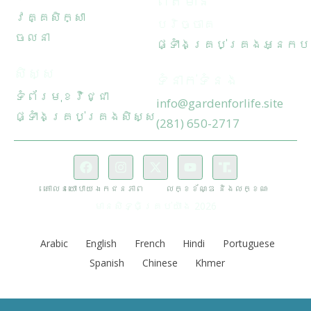
ព័ត៌មាន
វគ្គសិក្សា
បរិច្ចាគ
ចលនា
ផ្ទាំងគ្រប់គ្រងអ្នកប
សិស្ស
ទំនាក់ទំនង
ទំព័រមុខវិជ្ជា
info@gardenforlife.site
ផ្ទាំងគ្រប់គ្រងសិស្ស
(281) 650-2717
គោលនយោបាយឯកជនភាព
លក្ខខ័ណ្ឌ និងលក្ខណៈ
មានសិទ្ធិគ្រប់យ៉ាង 2026
Arabic
English
French
Hindi
Portuguese
Spanish
Chinese
Khmer