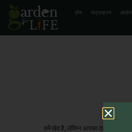
होम
पाठ्यक्रम
आंदो
स
ग्रेडन फॉर लाइफ एक पंजीकृत 501(c
हमें खेद है, लेकिन आपका दान असफल हो 