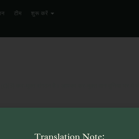
लन
टीम
शुरू करें
ाथ मिलकर जीवन को संवार
)(3) कर-मुक्त संगठन है। आपका कर-मुक्त दान दुनिया भर में जीव
कुछ गड़बड़ हो गया…
गया। कृपया पुनः प्रयास करें या सहायता के लिए
donation
Translation Note: