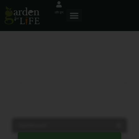
लॉग इन
दाता डैशबोर्ड
गार्डनफॉरलाइफ एक पंजीकृत 501(c) (3) संगठन है। आपका कर-मुक्त दान दुनिया
भर में जीवन को बढ़ावा देने में मदद करता है।