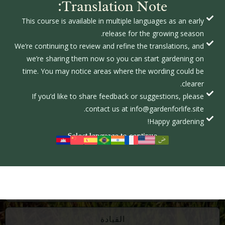
Translation Note:
اختر موقعًا يتلقى على الأقل 6 ساعات من ضوء الشمس
المباشر.
This course is available in multiple languages as an early
إذا لم يكن لديك أرض خاصة بك، اطلب من صديق موثوق، أو
release for the growing season.
كنيسة، أو حديقة محلية، أو مدرسة، أو عمل إذا كان بإمكانك
We’re continuing to review and refine the translations, and
وضع حديقتك على ممتلكاتهم مقابل رسوم أو حصة من
we’re sharing them now so you can start gardening on
المحصول. اكتب اتفاقك.
time. You may notice areas where the wording could be
حدد موقع حديقتك بالقرب من مصدر مياه عذبة قدر الإمكان.
clearer.
إذا أمكن، حدد موقع حديقتك داخل منطقة مسيجة لإبعاد الآفات
If you’d like to share feedback or suggestions, please
الحيوانية.
contact us at info@gardenforlife.site.
اختر حجمًا كافيًا لزراعة الكمية التي تريد إنتاجها للمجتمع. ابدأ
Happy gardening!
صغيرًا وتوسع مع زيادة عدد المشاركين.
Select language to continue
المواد
الأدوات
القيادة