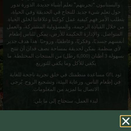
والبستانيون “تجربتهم” تعلم أشياء جديدة. الدورة تدور
حول تعلم شيء جديد. للنجاح في الحديقة وفي الحياة،
يتطلب الأمر فهم كيفية عمل كوكبنا وعلاقاتنا لخلق الحياة.
من خلال القيادة الرحيمة، والمسؤولية المشتركة، والعمل
المتواصل، والإدارة الحكيمة للأرض، يمكن للناس إطعام
أنفسهم جسديًا، وفكريًا، وعاطفيًا، وروحيًا. هذا هدف جدير
لأي منظمة. يمكن لحديقة بمساحة نصف فدان أن تنتج
بسهولة 3 أطنان (6,000 رطل) من المنتجات المختلطة. ما
يكفي للأكل وما يكفي للتوزيع.
تود GfL مساعدة منظمتك في خلق تجربة ناجحة للغاية
في إطعام الناس، ورعاية البيئة، وتشجيع الروح. يُرجى
الاتصال بنا لمزيد من المعلومات.
لبدء العمل، ستحتاج إلى ما يلي:
الموقع