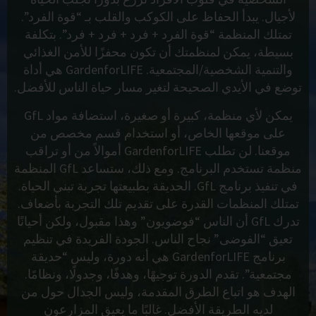
لأجيال. يبدأ الحفاظ على الكوكب والقلب بـ “قوة الفرد”.
تمتلك المنظمة “قوة الفرد + فرد + فرد + فرد”. بتكلفة
بسيطة، يمكن لمنظمتك أن تكون محفزًا للأمن الغذائي
والتنمية الشخصية/المجتمعية. GardenforLIFE هي أداة
توضع في الأيدي الصحيحة لتغير مسار حياة الناس للأفضل.
يمكن لأي منظمة، كبيرة أو صغيرة، استضافة مواد GfL
على موقعها الخاص، أو استخدام قسم مخصص من
موقعنا. لن تطلب GardenforLIFE أموالاً من أو تراقب
منظمة تستخدم البرنامج. ومع ذلك، ستساعد GfL المنظمة
في تنفيذ برنامج GfL. الحديقة بطبيعتها تجربة تبني الحياة.
تمتلك المنظمات القدرة على تقديم تلك التجربة بأضعاف.
تدرك GfL أن الناس “فوضويون” وهذا مقبول، ولكن أحيانًا
تعيق “الفوضى” نجاح الناس. الجودة الفريدة في تنظيم
برنامج GardenforLIFE هي أنه دورة، وليس “حديقة
مجتمعية”. تقدم الدورة توجيهًا، وهدفًا، وجدولًا، ونظامًا.
الهدف هو اتباع الطرق المقدمة، وليس الجدال حول من
لديه الطريقة الأفضل. غالبًا ما يعيق المزارعون