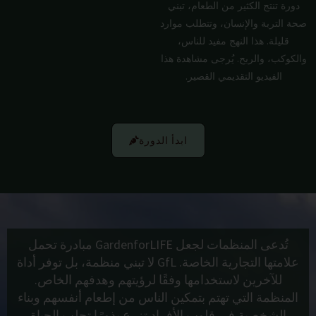
دورة تنتج الكثير من الطعام، تبني
صحة التربة والإنسان، وتتطلب موارد
قليلة. هذا النهج مفيد للناس،
والكوكب، والربح. يُرجى مشاهدة هذا
الفيديو التقديمي القصير.
ابدأ الدورة
تُدعى المنظمات لجعل GardenforLIFE مبادرة تحمل
علامتها التجارية الخاصة. GfL لا تبني منظمة، بل توفر أداة
للآخرين لاستخدامها وفقًا لرؤيتهم وهدفهم الخاص.
المنظمة التي تهتم بتمكين الناس من إطعام أنفسهم وبناء
الشخصية في قلوب الأفراد تزرع بذورًا تجلب الحياة