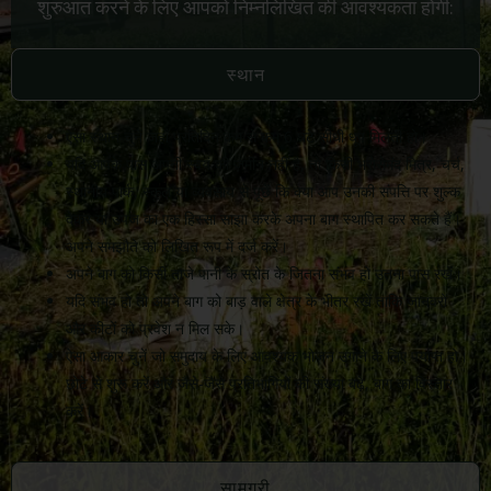
शुरुआत करने के लिए आपको निम्नलिखित की आवश्यकता होगी:
स्थान
ऐसा स्थान चुनें जहाँ प्रतिदिन कम से कम 6 घंटे सीधी धूप मिलती हो।
यदि आपके पास अपनी स्वयं की ज़मीन नहीं है, तो किसी भरोसेमंद मित्र, चर्च,
स्थानीय पार्क, स्कूल या व्यवसाय से पूछें कि क्या आप उनकी संपत्ति पर शुल्क
देकर या उपज का एक हिस्सा साझा करके अपना बाग स्थापित कर सकते हैं।
अपने समझौते को लिखित रूप में दर्ज करें।
अपने बाग को किसी ताजे पानी के स्रोत के जितना संभव हो उतना पास रखें।
यदि संभव हो तो अपने बाग को बाड़ वाले क्षेत्र के भीतर रखें ताकि जानवरों
और कीटों को प्रवेश न मिल सके।
ऐसा आकार चुनें जो समुदाय के लिए आवश्यक भोजन उगाने के लिए पर्याप्त हो।
छोटे से शुरू करें और जैसे-जैसे प्रतिभागियों की संख्या बढ़े, बाग का विस्तार
करें।
सामग्री